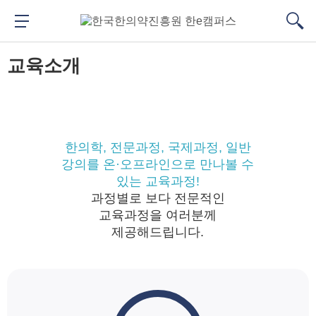
메
본
뉴
문
메뉴 버튼
검색
바
바
대메뉴
검색
로
로
교육소개
가
가
기
기
한의학, 전문과정, 국제과정, 일반
강의를 온·오프라인으로 만나볼 수
있는 교육과정!
과정별로 보다 전문적인
교육과정을 여러분께
제공해드립니다.