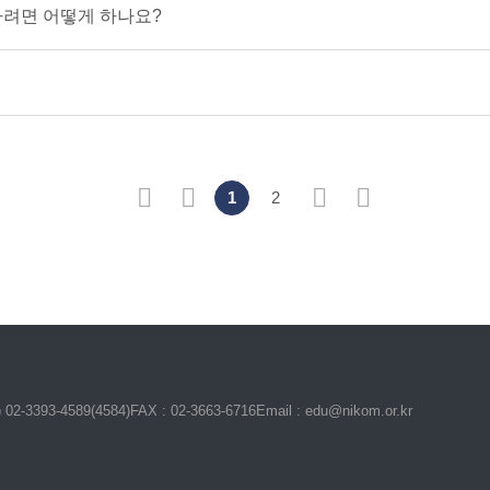
려면 어떻게 하나요?
처음
이전
1
2
다음
마지막
2-3393-4589(4584)
FAX
: 02-3663-6716
Email
: edu@nikom.or.kr