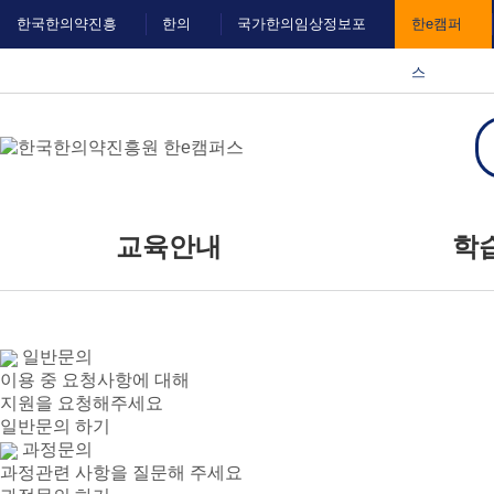
메
본
한국한의약진흥
한의
국가한의임상정보포
한e캠퍼
뉴
문
바
바
원
IN
털
스
로
로
가
가
기
기
대메뉴
교육안내
학
교육신청
공
일반문의
교육일정
자주
이용 중 요청사항에 대해
질
지원을 요청해주세요
일반문의 하기
과정문의
과정관련 사항을 질문해 주세요