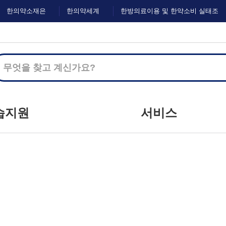
한의약소재은
한의약세계
한방의료이용 및 한약소비 실태조
행
화
사
습지원
서비스
지사항
커뮤니티
하는 질문
마이크로러닝
문하기
이벤트
자료실
설문