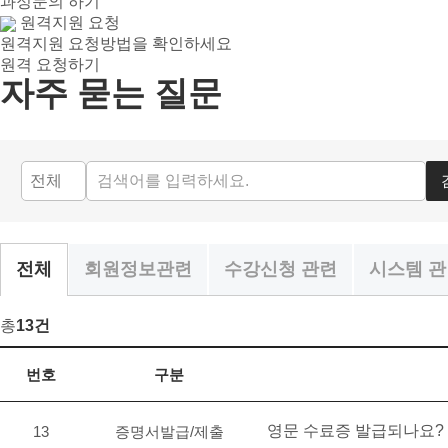
과정문의 하기
원격지원 요청
원격지원 요청방법을 확인하세요
원격 요청하기
자주 묻는 질문
회원정보관련
수강신청 관련
시스템 
전체
총
13건
FAQ 목록
번호
구분
영문 수료증 발급되나요?
13
증명서발급/제출