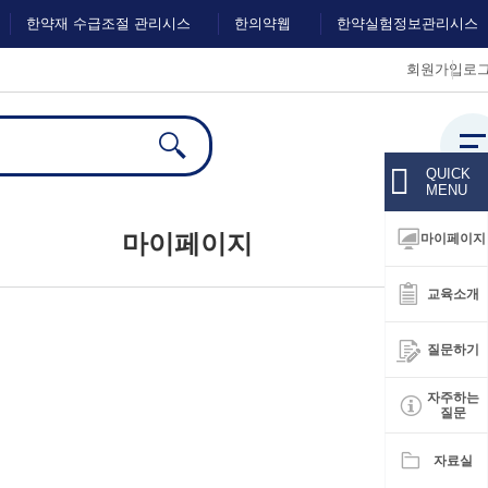
한약재 수급조절 관리시스
한의약웹
한약실험정보관리시스
회원가입
로
템
진
템
전체
검색
QUICK
MENU
마이페이지
마이페이지
교육소개
대시보드
질문하기
회원정보수정
자주하는
질문
자료실