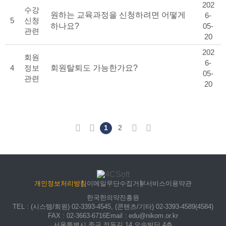
202
수강
원하는 교육과정을 신청하려면 어떻게
6-
5
신청
하나요?
05-
관련
20
202
회원
6-
4
정보
회원탈퇴도 가능한가요?
05-
관련
20
처음
이전
1
2
다음
마지막
개인정보처리방침
이메일무단수집거부
서비스이용약관
한국한의약진흥원
TEL
: (시스템/회원) 02-3393-4545, (콘텐츠/기타) 02-3393-4589(4584)
FAX
: 02-3663-6716
Email
: edu@nikom.or.kr
서울특별시 중구 정동길 14 오송빌딩 4층