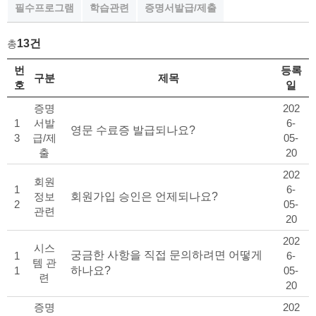
필수프로그램
학습관련
증명서발급/제출
13건
총
FAQ 목록
번
등록
구분
제목
호
일
증명
202
1
서발
6-
영문 수료증 발급되나요?
3
급/제
05-
출
20
202
회원
1
6-
정보
회원가입 승인은 언제되나요?
2
05-
관련
20
202
시스
궁금한 사항을 직접 문의하려면 어떻게
1
6-
템 관
1
하나요?
05-
련
20
증명
202