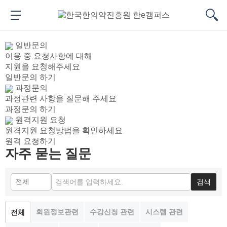
메
본
뉴
문
메뉴 버튼
검색
바
바
대메뉴
검색
로
로
일반문의
가
가
이용 중 요청사항에 대해
기
기
지원을 요청해주세요
일반문의 하기
과정문의
과정관련 사항을 질문해 주세요
과정문의 하기
원격지원 요청
원격지원 요청방법을 확인하세요
원격 요청하기
자주 묻는 질문
검색
회원정보관련
수강신청 관련
시스템 관련
전체