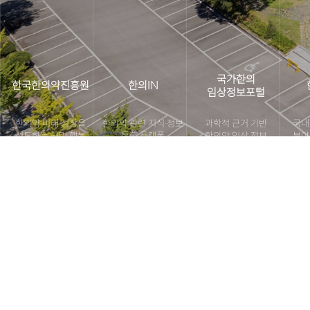
국가한의
한국한의약진흥원
한의IN
임상정보포털
한의약 미래 성장을
한의약 관련
지식·정보
과학적 근거 기반
국내
선도하는
국민 행복
통합 플랫폼
한의약 임상 정보
분
파트너
데이터 허브