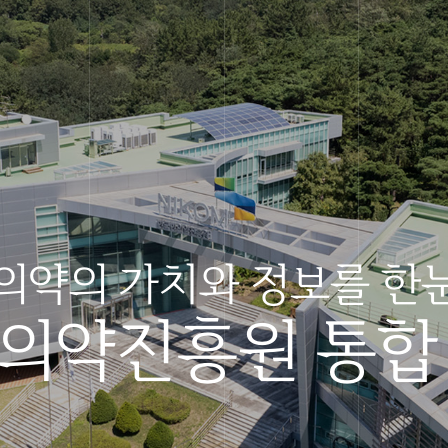
의약의 가치와 정보를 한
의약진흥원 통합