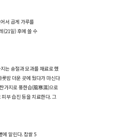
 씻어서 곱게 가루를
(21일) 후에 쓸 수
가지는 송절과 모과를 재료로 했
하룻밤 더운 곳에 뒀다가 마신다
 마찬가지로 풍한습(風寒濕)으로
 피부 습진 등을 치료한다. 그
에 말린다. 찹쌀 5