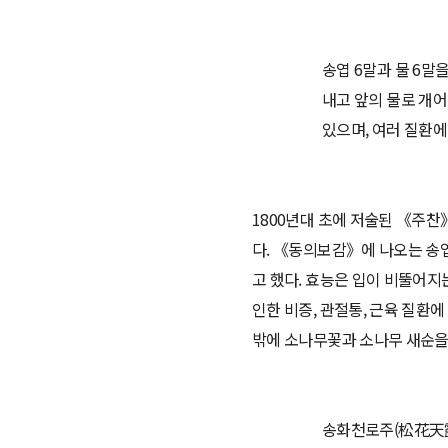
송엽 6말과 물 6말
내고 앞의 물로 개어 
있으며, 여러 질환에
1800년대 초에 저술된 《주찬
다. 《동의보감》에 나오는 송엽
고 했다. 효능은 입이 비뚤어지
인한 비증, 관절통, 근육 질환
밖에 소나무꽃과 소나무 새순을 
송화천로주(松花天露酒