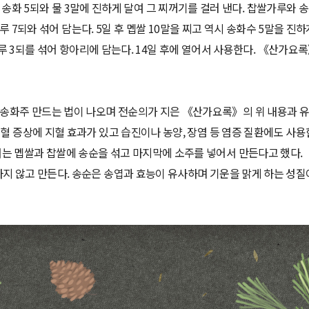
 송화 5되와 물 3말에 진하게 달여 그 찌꺼기를 걸러 낸다. 찹쌀가루와 
루 7되와 섞어 담는다. 5일 후 멥쌀 10말을 찌고 역시 송화수 5말을 진하
 3되를 섞어 항아리에 담는다. 14일 후에 열어서 사용한다. 《산가요
화주 만드는 법이 나오며 전순의가 지은 《산가요록》의 위 내용과 유사
출혈 증상에 지혈 효과가 있고 습진이나 농양, 장염 등 염증 질환에도 사용
는 멥쌀과 찹쌀에 송순을 섞고 마지막에 소주를 넣어서 만든다고 했다.
지 않고 만든다. 송순은 송엽과 효능이 유사하며 기운을 맑게 하는 성질이