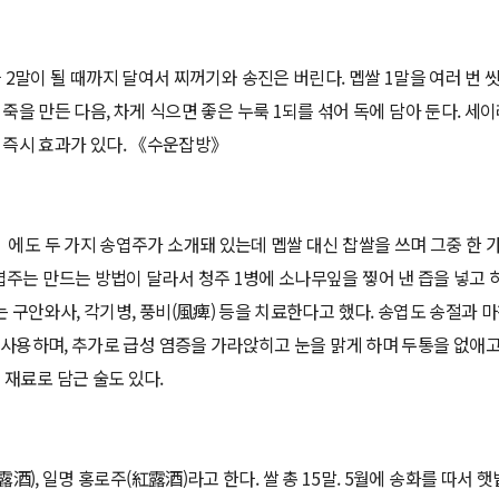
을 2말이 될 때까지 달여서 찌꺼기와 송진은 버린다. 멥쌀 1말을 여러 번
죽을 만든 다음, 차게 식으면 좋은 누룩 1되를 섞어 독에 담아 둔다. 세이레
 즉시 효과가 있다. 《수운잡방》
》에도 두 가지 송엽주가 소개돼 있는데 멥쌀 대신 찹쌀을 쓰며 그중 한 
주는 만드는 방법이 달라서 청주 1병에 소나무잎을 찧어 낸 즙을 넣고 
는 구안와사, 각기병, 풍비(風痺) 등을 치료한다고 했다. 송엽도 송절과
에 사용하며, 추가로 급성 염증을 가라앉히고 눈을 맑게 하며 두통을 없애고
재료로 담근 술도 있다.
), 일명 홍로주(紅露酒)라고 한다. 쌀 총 15말. 5월에 송화를 따서 햇볕