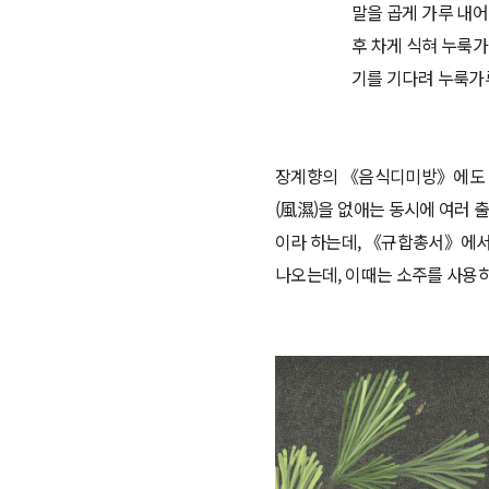
말을 곱게 가루 내어
후 차게 식혀 누룩가
기를 기다려 누룩가루
장계향의 《음식디미방》에도 송
(風濕)을 없애는 동시에 여러 
이라 하는데, 《규합총서》에서
나오는데, 이때는 소주를 사용하