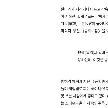
팔다리가 저리거나 아프고 간혹
어 지칭한다. 계절로는 날씨가
위증(痿證)은 활동량이 늘어나는
마셨다. 우선 《동의보감》을 보
편풍(偏風)과 입과 
용하는데, 이것을 
빙허각 이씨가 지은 《규합총서
들며 계절별로 피는 꽃이나 유자
못 쓰는 사람에게 좋다고 했다.
는 소나무잎을 써서 송엽주를 