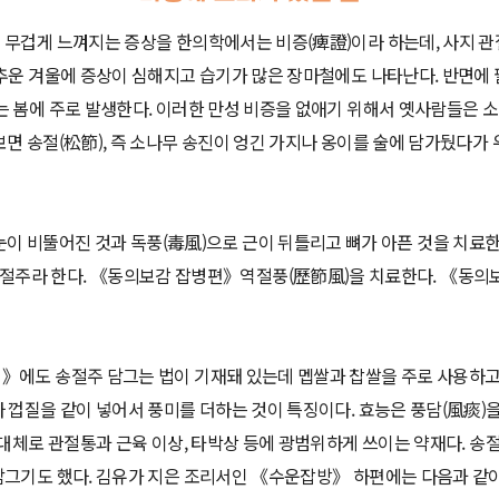
 무겁게 느껴지는 증상을 한의학에서는 비증(痺證)이라 하는데, 사지 관
 추운 겨울에 증상이 심해지고 습기가 많은 장마철에도 나타난다. 반면에
 봄에 주로 발생한다. 이러한 만성 비증을 없애기 위해서 옛사람들은 
면 송절(松節), 즉 소나무 송진이 엉긴 가지나 옹이를 술에 담가뒀다가
눈이 비뚤어진 것과 독풍(毒風)으로 근이 뒤틀리고 뼈가 아픈 것을 치료한
송절주라 한다. 《동의보감 잡병편》역절풍(歷節風)을 치료한다. 《동의
》에도 송절주 담그는 법이 기재돼 있는데 멥쌀과 찹쌀을 주로 사용하고 
 껍질을 같이 넣어서 풍미를 더하는 것이 특징이다. 효능은 풍담(風痰)
 대체로 관절통과 근육 이상, 타박상 등에 광범위하게 쓰이는 약재다. 송
담그기도 했다. 김유가 지은 조리서인 《수운잡방》 하편에는 다음과 같이