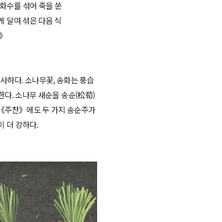
송화수를 섞어 죽을 쑨
게 달여 섞은 다음 식
록》
하다. 소나무꽃, 송화는 풍습
한다. 소나무 새순을 송순(松荀)
 《주찬》에도 두 가지 송순주가
 더 강하다.