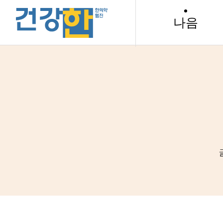
메뉴
로고
나음