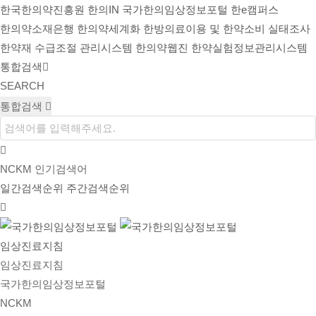
한국한의약진흥원
한의IN
국가한의임상정보포털
한e캠퍼스
한의약소재은행
한의약세계화
한방의료이용 및 한약소비 실태조사
한약재 수급조절 관리시스템
한의약웹진
한약실험정보관리시스템
통합검색
SEARCH
통합검색
NCKM 인기검색어
일간검색순위
주간검색순위
임상진료지침
임상진료지침
국가한의임상정보포털
NCKM