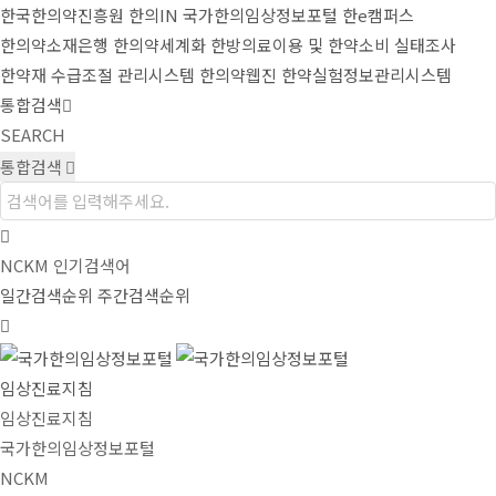
한국한의약진흥원
한의IN
국가한의임상정보포털
한e캠퍼스
한의약소재은행
한의약세계화
한방의료이용 및 한약소비 실태조사
한약재 수급조절 관리시스템
한의약웹진
한약실험정보관리시스템
통합검색
SEARCH
통합검색
NCKM 인기검색어
일간검색순위
주간검색순위
임상진료지침
임상진료지침
국가한의임상정보포털
NCKM