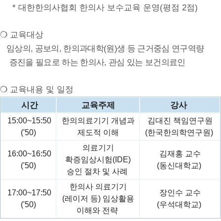
* 대한한의사협회 한의사 보수교육 운영(평점 2점)
❍
교육대상
임상의, 공보의, 한의과대학(원)생 등 근거중심 연구역량
증진을 필요로 하는 한의사, 관심 있는 보건의료인
❍
교육내용 및 일정
시간
교육주제
강사
15:00~15:50
한의의료기기 개념과
김대진 책임연구원
('50)
제도적 이해
(한국한의학연구원)
의료기기
16:00~16:50
김재홍 교수
확증임상시험(IDE)
('50)
(동신대학교)
승인 절차 및 사례
한의사 의료기기
17:00~17:50
장인수 교수
(레이저 등) 임상활용
('50)
(우석대학교)
이해와 전략