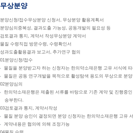
무상분양
분양신청/접수
무상분양 신청서, 무상분양 활용계획서
분양심의
중복성, 결과도출 가능성, 공동개발의 필요성 등
검토결과 통지, 계약서 작성
무상분양 계약서
물질 수령
직접 방문수령, 수령확인서
성과도출
활용결과 보고서, 추가연구 협의
01
분양신청/접수
물질을 분양받고자 하는 신청자는 한의약소재은행 고유 서식에 따라
물질은 공동 연구개발을 목적으로 활성탐색 용도의 무상으로 분양
02
분양심의
한의약소재은행은 제출된 서류를 바탕으로 기존 계약 및 진행중인 
송부한다.
03
검토결과 통지, 계약서작성
물질 분양 승인이 결정되면 분양 신청자는 한의약소재은행 고유 서
계약내용은 협의에 의해 조정가능
04
물질 수령