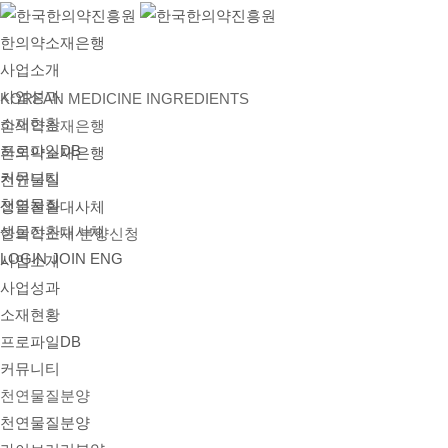
한의약소재은행
사업소개
사업성과
KOREAN MEDICINE INGREDIENTS
소재현황
한의약소재은행
프로파일DB
한의약소재은행
커뮤니티
천연물질
천연물질
생물전환대사체
생물전환대사체
한의약소재 분양신청
LOGIN
JOIN
ENG
사업소개
사업성과
소재현황
프로파일DB
커뮤니티
천연물질분양
천연물질분양